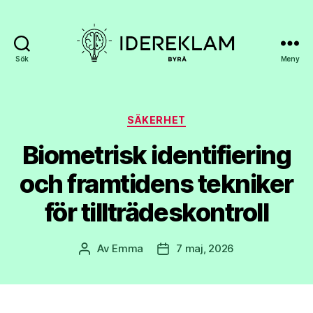
Sök
Meny
Idereklambyra.se
Kategorier
SÄKERHET
Biometrisk identifiering
och framtidens tekniker
för tillträdeskontroll
Av
Emma
7 maj, 2026
Inläggsförfattare
Inläggsdatum