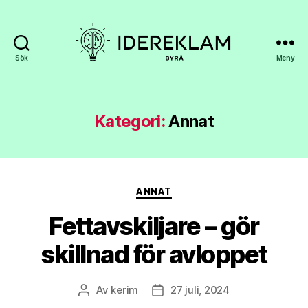
Sök
Meny
Idereklambyra.se
Kategori:
Annat
Kategorier
ANNAT
Fettavskiljare – gör
skillnad för avloppet
Av
kerim
27 juli, 2024
Inläggsförfattare
Inläggsdatum