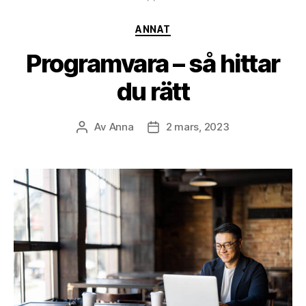
Kategorier
ANNAT
Programvara – så hittar
du rätt
Av
Anna
2 mars, 2023
Inläggsförfattare
Inläggsdatum